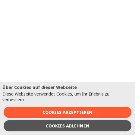
2
S
m
s
(
J
Da
Über Cookies auf dieser Webseite
2
Diese Webseite verwendet Cookies, um Ihr Erlebnis zu
in
verbessern.
gr
Nä
COOKIES AKZEPTIEREN
t
w
COOKIES ABLEHNEN
v