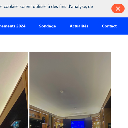
king = inwink.tracking || {}; inwink.tracking.trackers =
 cookies soient utilisés à des fins d'analyse, de
false;\r\n function initMunchkin() {\r\n if(didInit === false) {\r\n
t';\r\n s.async = true;\r\n s.src =
e == 'loaded') {\r\n initMunchkin();\r\n }\r\n };\r\n s.onload =
nements 2024
Sondage
Actualités
Contact
function(category, action, label){} }); if (inwink.trackingStatus)