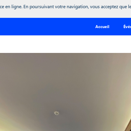
r inwink = global.inwink || {}; global.inwink = inwink; inwink.trac
ce en ligne. En poursuivant votre navigation, vous acceptez que les
: { id : "mytracker", innerContent : '(function() {\r\n var didInit = 
r s = document.createElement('script');\r\n s.type = 'text/javascrip
unction() {\r\n if (this.readyState == 'complete' || this.readyStat
Accueil
Évé
ild(s);\r\n})();' }, trackPage: function(location){}, trackAction: 