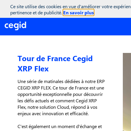
(function(global){ console.info("registering Marketo munchkin"); va
Ce site utilise des cookies en vue d'améliorer votre expérien
inwink.tracking.trackers || []; inwink.tracking.trackers.push({ script
pertinence et de publicité.
En savoir plus
didInit = true;\r\n Munchkin.init('818-MJH-876');\r\n }\r\n }\r\n va
'//munchkin.marketo.net/munchkin.js';\r\n s.onreadystatechange = f
initMunchkin;\r\n document.getElementsByTagName('head')[0].appendCh
inwink.trackingStatus(); })(this);
Tour de France Cegid
XRP Flex
Une série de matinales dédiées à notre ERP
CEGID XRP FLEX. Ce tour de France est une
opportunité exceptionnelle pour découvrir
les défis actuels et comment Cegid XRP
Flex, notre solution Cloud, répond à vos
enjeux avec innovation et efficacité.
C'est également un moment d'échange et