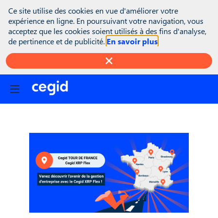
(function(global){ console.info("registering Marketo munchkin");
Ce site utilise des cookies en vue d'améliorer votre
var inwink = global.inwink || {}; global.inwink = inwink;
expérience en ligne. En poursuivant votre navigation, vous
inwink.tracking = inwink.tracking || {}; inwink.tracking.trackers =
acceptez que les cookies soient utilisés à des fins d'analyse,
inwink.tracking.trackers || []; inwink.tracking.trackers.push({
de pertinence et de publicité.
En savoir plus
script: { id : "mytracker", innerContent : '(function() {\r\n var
didInit = false;\r\n function initMunchkin() {\r\n if(didInit ===
false) {\r\n didInit = true;\r\n Munchkin.init('818-MJH-876');\r\n
}\r\n }\r\n var s = document.createElement('script');\r\n s.type =
'text/javascript';\r\n s.async = true;\r\n s.src =
'//munchkin.marketo.net/munchkin.js';\r\n s.onreadystatechange
= function() {\r\n if (this.readyState == 'complete' ||
this.readyState == 'loaded') {\r\n initMunchkin();\r\n }\r\n };\r\n
s.onload = initMunchkin;\r\n
document.getElementsByTagName('head')
[0].appendChild(s);\r\n})();' }, trackPage: function(location){},
trackAction: function(category, action, label){} }); if
(inwink.trackingStatus) inwink.trackingStatus(); })(this);