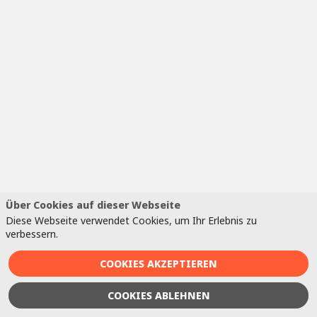
D
E
O
G
Di
vo
Le
(C
Über Cookies auf dieser Webseite
Ja
Diese Webseite verwendet Cookies, um Ihr Erlebnis zu
Th
verbessern.
Ar
Fü
COOKIES AKZEPTIEREN
Le
ei
COOKIES ABLEHNEN
In