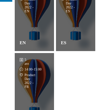
Day
Day
2022 -
2022 -
EN
ES
EN
ES
5
avr.
14:00
-
15:00
Product
Day
2022 -
FR