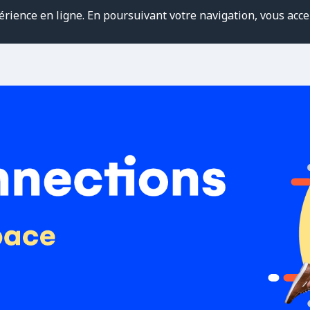
érience en ligne. En poursuivant votre navigation, vous accep