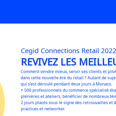
Cegid Connections Retail 202
REVIVEZ LES MEILL
Comment vendre mieux, servir ses clients et piloter
dans cette nouvelle ère du retail ?
Autant de suje
qui s’est déroulé pendant deux jours à Monaco.
+ 500 professionnels du commerce spécialisé éta
plénières et ateliers, bénéficier de nombreux t
2 jours placés sous le signe des retrouvailles e
practices et networker.