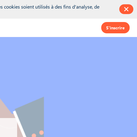
king = inwink.tracking || {}; inwink.tracking.trackers =
 cookies soient utilisés à des fins d'analyse, de
false;\r\n function initMunchkin() {\r\n if(didInit === false) {\r\n
t';\r\n s.async = true;\r\n s.src =
e == 'loaded') {\r\n initMunchkin();\r\n }\r\n };\r\n s.onload =
S'inscrire
function(category, action, label){} }); if (inwink.trackingStatus)