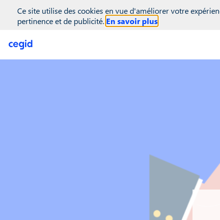
(function(global){ console.info("registering Marketo munchkin"); va
Ce site utilise des cookies en vue d'améliorer votre expérien
inwink.tracking.trackers || []; inwink.tracking.trackers.push({ script
pertinence et de publicité.
En savoir plus
didInit = true;\r\n Munchkin.init('818-MJH-876');\r\n }\r\n }\r\n va
'//munchkin.marketo.net/munchkin.js';\r\n s.onreadystatechange = f
initMunchkin;\r\n document.getElementsByTagName('head')[0].appendCh
inwink.trackingStatus(); })(this);