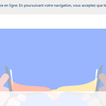
r inwink = global.inwink || {}; global.inwink = inwink; inwink.trac
ce en ligne. En poursuivant votre navigation, vous acceptez que les
: { id : "mytracker", innerContent : '(function() {\r\n var didInit = 
r s = document.createElement('script');\r\n s.type = 'text/javascrip
unction() {\r\n if (this.readyState == 'complete' || this.readyStat
ild(s);\r\n})();' }, trackPage: function(location){}, trackAction: 