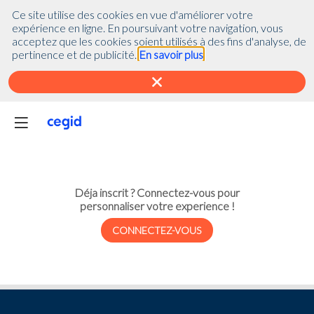
(function(global){ console.info("registering Marketo munchkin"); var
Ce site utilise des cookies en vue d'améliorer votre
inwink = global.inwink || {}; global.inwink = inwink; inwink.tracking =
expérience en ligne. En poursuivant votre navigation, vous
inwink.tracking || {}; inwink.tracking.trackers =
acceptez que les cookies soient utilisés à des fins d'analyse, de
inwink.tracking.trackers || []; inwink.tracking.trackers.push({ script:
pertinence et de publicité.
En savoir plus
{ id : "mytracker", innerContent : '(function() {\r\n var didInit =
false;\r\n function initMunchkin() {\r\n if(didInit === false) {\r\n
didInit = true;\r\n Munchkin.init('818-MJH-876');\r\n }\r\n }\r\n var
s = document.createElement('script');\r\n s.type =
'text/javascript';\r\n s.async = true;\r\n s.src =
'//munchkin.marketo.net/munchkin.js';\r\n s.onreadystatechange =
function() {\r\n if (this.readyState == 'complete' || this.readyState
== 'loaded') {\r\n initMunchkin();\r\n }\r\n };\r\n s.onload =
initMunchkin;\r\n document.getElementsByTagName('head')
[0].appendChild(s);\r\n})();' }, trackPage: function(location){},
Déja inscrit ? Connectez-vous pour
trackAction: function(category, action, label){} }); if
personnaliser votre experience !
(inwink.trackingStatus) inwink.trackingStatus(); })(this);
CONNECTEZ-VOUS