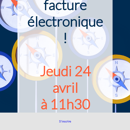
facture
électronique
!
Jeudi 24
avril
à
11h30
S'inscrire