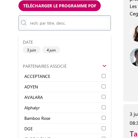
TÉLÉCHARGER LE PROGRAMME PDF
Les 
Ceg
DATE
3 juin
4 juin
PARTENAIRES ASSOCIÉ
ACCEPTANCE
ADYEN
AVALARA
Alphalyr
3 j
Bamboo Rose
08:
DGE
Ta