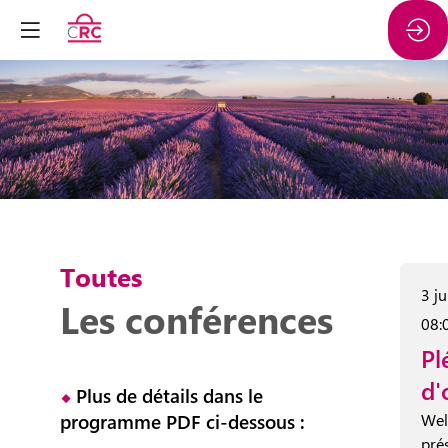
Toutes
3 j
Les conférences
08:
Pl
d'
⬥
Plus de détails dans le
programme PDF ci-dessous :
Wel
pré