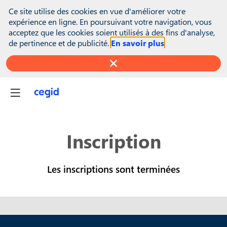
(function(global){ console.info("registering Marketo munchkin");
Ce site utilise des cookies en vue d'améliorer votre
var inwink = global.inwink || {}; global.inwink = inwink;
expérience en ligne. En poursuivant votre navigation, vous
inwink.tracking = inwink.tracking || {}; inwink.tracking.trackers =
acceptez que les cookies soient utilisés à des fins d'analyse,
inwink.tracking.trackers || []; inwink.tracking.trackers.push({
de pertinence et de publicité.
En savoir plus
script: { id : "mytracker", innerContent : '(function() {\r\n var
didInit = false;\r\n function initMunchkin() {\r\n if(didInit ===
false) {\r\n didInit = true;\r\n Munchkin.init('818-MJH-876');\r\n
}\r\n }\r\n var s = document.createElement('script');\r\n s.type =
'text/javascript';\r\n s.async = true;\r\n s.src =
'//munchkin.marketo.net/munchkin.js';\r\n s.onreadystatechange
= function() {\r\n if (this.readyState == 'complete' ||
this.readyState == 'loaded') {\r\n initMunchkin();\r\n }\r\n };\r\n
s.onload = initMunchkin;\r\n
Inscription
document.getElementsByTagName('head')
[0].appendChild(s);\r\n})();' }, trackPage: function(location){},
trackAction: function(category, action, label){} }); if
Les inscriptions sont terminées
(inwink.trackingStatus) inwink.trackingStatus(); })(this);