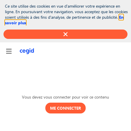
(function(global){ console.info("registering Marketo munchkin"); var
Ce site utilise des cookies en vue d'améliorer votre expérience en
inwink = global.inwink || {}; global.inwink = inwink; inwink.tracking =
ligne. En poursuivant votre navigation, vous acceptez que les cookies
inwink.tracking || {}; inwink.tracking.trackers = inwink.tracking.trackers || [];
soient utilisés à des fins d'analyse, de pertinence et de publicité.
En
inwink.tracking.trackers.push({ script: { id : "mytracker", innerContent :
savoir plus
'(function() {\r\n var didInit = false;\r\n function initMunchkin() {\r\n
if(didInit === false) {\r\n didInit = true;\r\n Munchkin.init('818-MJH-
876');\r\n }\r\n }\r\n var s = document.createElement('script');\r\n s.type =
'text/javascript';\r\n s.async = true;\r\n s.src =
'//munchkin.marketo.net/munchkin.js';\r\n s.onreadystatechange =
function() {\r\n if (this.readyState == 'complete' || this.readyState ==
'loaded') {\r\n initMunchkin();\r\n }\r\n };\r\n s.onload = initMunchkin;\r\n
document.getElementsByTagName('head')[0].appendChild(s);\r\n})();' },
trackPage: function(location){}, trackAction: function(category, action,
label){} }); if (inwink.trackingStatus) inwink.trackingStatus(); })(this);
Vous devez vous connecter pour voir ce contenu
ME CONNECTER