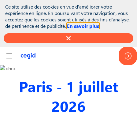
(function(global){ console.info("registering Marketo munchkin");
Ce site utilise des cookies en vue d'améliorer votre
var inwink = global.inwink || {}; global.inwink = inwink;
expérience en ligne. En poursuivant votre navigation, vous
inwink.tracking = inwink.tracking || {}; inwink.tracking.trackers =
acceptez que les cookies soient utilisés à des fins d'analyse,
inwink.tracking.trackers || []; inwink.tracking.trackers.push({
de pertinence et de publicité.
En savoir plus
script: { id : "mytracker", innerContent : '(function() {\r\n var
didInit = false;\r\n function initMunchkin() {\r\n if(didInit ===
false) {\r\n didInit = true;\r\n Munchkin.init('818-MJH-876');\r\n
}\r\n }\r\n var s = document.createElement('script');\r\n s.type =
'text/javascript';\r\n s.async = true;\r\n s.src =
'//munchkin.marketo.net/munchkin.js';\r\n s.onreadystatechange
= function() {\r\n if (this.readyState == 'complete' ||
this.readyState == 'loaded') {\r\n initMunchkin();\r\n }\r\n };\r\n
Paris - 1 juillet
s.onload = initMunchkin;\r\n
document.getElementsByTagName('head')
[0].appendChild(s);\r\n})();' }, trackPage: function(location){},
2026
trackAction: function(category, action, label){} }); if
(inwink.trackingStatus) inwink.trackingStatus(); })(this);