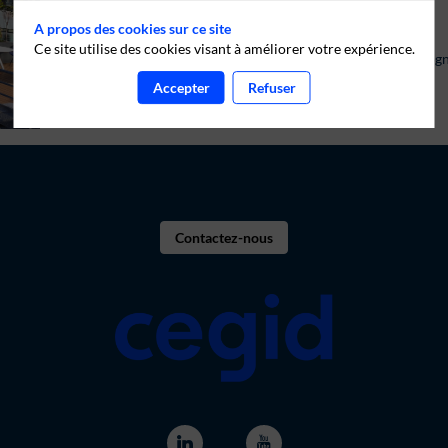
Stations de métro : Billancourt (ligne 9)
A propos des cookies sur ce site
Bus : 389, N12, N61
Ce site utilise des cookies visant à améliorer votre expérience.
Parking : Yespark, 82 Av. du Général Leclerc, 92100 Boulog
Maps
Accepter
Refuser
Contactez-nous