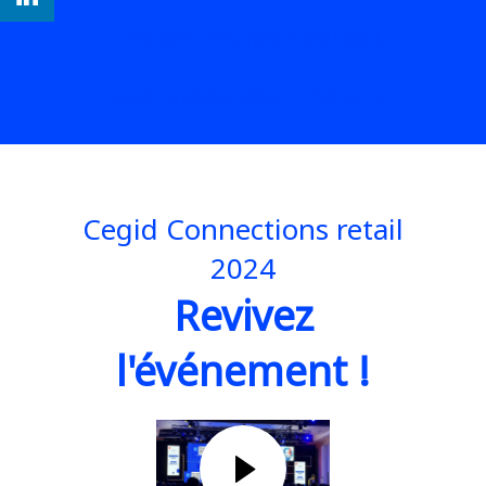
LES MEILLEURES PHOTOS !
PARTNER SUMMIT - 18 JUIN
Cegid Connections retail
2024
Revivez
l'événement !