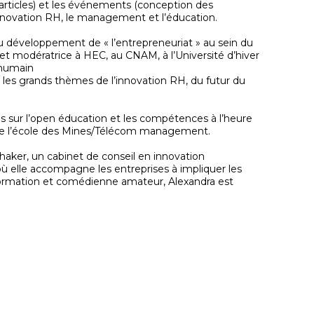
d’articles) et les événements (conception des
nnovation RH, le management et l’éducation.
u développement de « l’entrepreneuriat » au sein du
 et modératrice à HEC, au CNAM, à l’Université d’hiver
l humain
 les grands thèmes de l’innovation RH, du futur du
es sur l’open éducation et les compétences à l’heure
de l’école des Mines/Télécom management.
Shaker, un cabinet de conseil en innovation
 où elle accompagne les entreprises à impliquer les
 formation et comédienne amateur, Alexandra est