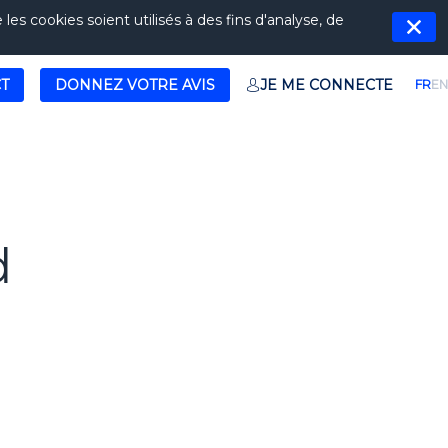
es cookies soient utilisés à des fins d'analyse, de
T
DONNEZ VOTRE AVIS
JE ME CONNECTE
FR
EN
d