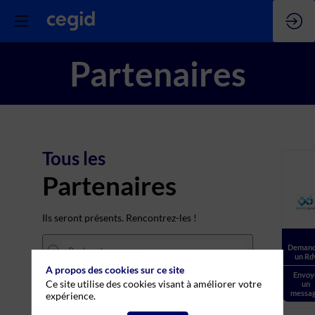
Partenaires
Tous les
Partenaires
Ils seront présents. Rencontrez-les !
Demand
un Rd
A propos des cookies sur ce site
Envoy
Ce site utilise des cookies visant à améliorer votre
un
THÈMES
messa
expérience.