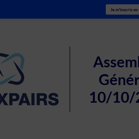
Je m'inscris en
Assem
Génér
10/10/