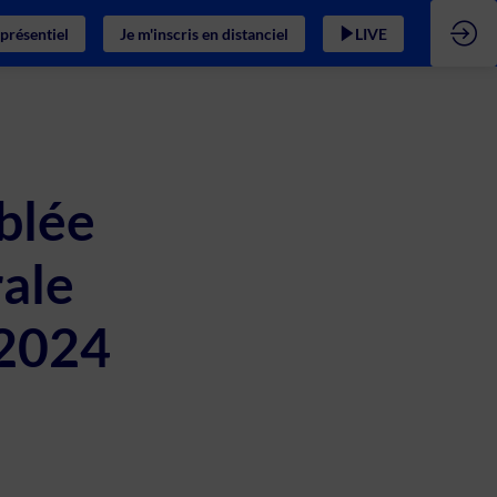
 présentiel
Je m'inscris en distanciel
LIVE
blée
ale
2024