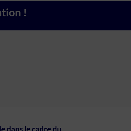
tion !
le dans le cadre du