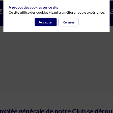
 les idées, savourez l'innova
A propos des cookies sur ce site
Ce site utilise des cookies visant à améliorer votre expérience.
Accepter
Refuser
mblée générale de notre Club se dérou