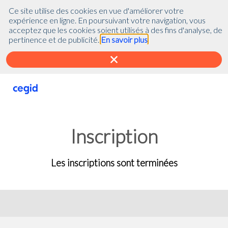
(function(global){ console.info("registering Marketo munchkin"); var
Ce site utilise des cookies en vue d'améliorer votre
inwink = global.inwink || {}; global.inwink = inwink; inwink.tracking =
expérience en ligne. En poursuivant votre navigation, vous
inwink.tracking || {}; inwink.tracking.trackers =
acceptez que les cookies soient utilisés à des fins d'analyse, de
inwink.tracking.trackers || []; inwink.tracking.trackers.push({ script:
pertinence et de publicité.
En savoir plus
{ id : "mytracker", innerContent : '(function() {\r\n var didInit =
false;\r\n function initMunchkin() {\r\n if(didInit === false) {\r\n
didInit = true;\r\n Munchkin.init('818-MJH-876');\r\n }\r\n }\r\n var
s = document.createElement('script');\r\n s.type =
'text/javascript';\r\n s.async = true;\r\n s.src =
'//munchkin.marketo.net/munchkin.js';\r\n s.onreadystatechange =
function() {\r\n if (this.readyState == 'complete' || this.readyState
== 'loaded') {\r\n initMunchkin();\r\n }\r\n };\r\n s.onload =
initMunchkin;\r\n document.getElementsByTagName('head')
Inscription
[0].appendChild(s);\r\n})();' }, trackPage: function(location){},
trackAction: function(category, action, label){} }); if
(inwink.trackingStatus) inwink.trackingStatus(); })(this);
Les inscriptions sont terminées