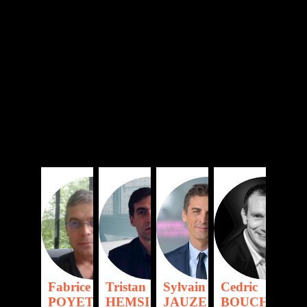
français
FP
TH
SJ
CB
Fabrice
Tristan
Sylvain
Cedric
POYET
HEMSI
JAUZE
BOUCHE