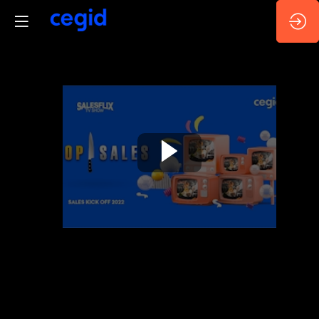
Replay
-
Top
Sales
-
En