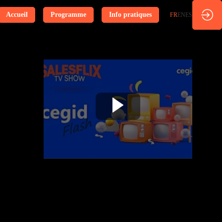
Accueil
Programme
Info pratiques
FR
EN
ES