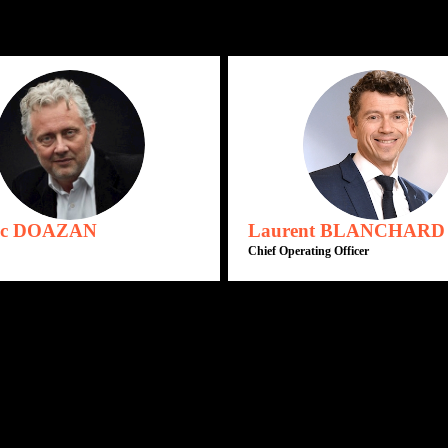
FD
LB
c
DOAZAN
Laurent
BLANCHARD
Chief Operating Officer