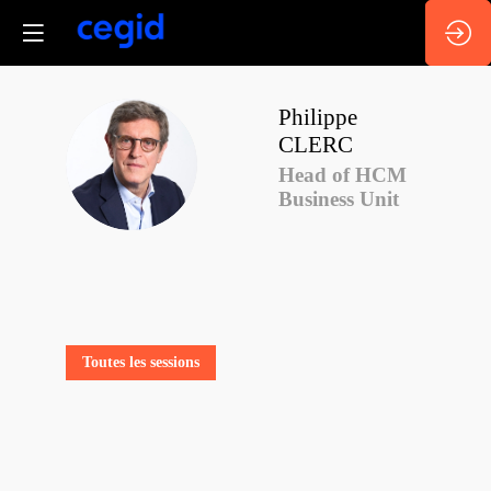
Philippe
CLERC
PC
Head of HCM
Business Unit
Toutes les sessions