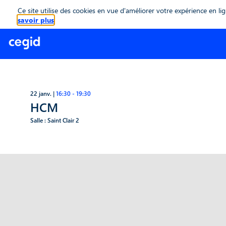
(function(global){ console.info("registering Marketo munchkin"); var inwink =
Ce site utilise des cookies en vue d'améliorer votre expérience en li
inwink.tracking.trackers.push({ script: { id : "mytracker", innerContent : '(f
savoir plus
}\r\n }\r\n var s = document.createElement('script');\r\n s.type = 'text/jav
'complete' || this.readyState == 'loaded') {\r\n initMunchkin();\r\n }\r\n }
function(category, action, label){} }); if (inwink.trackingStatus) inwink.trackin
22 janv.
|
16:30
-
19:30
HCM
Salle :
Saint Clair 2