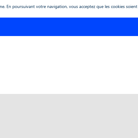
 global.inwink || {}; global.inwink = inwink; inwink.tracking = inwink.trackin
gne. En poursuivant votre navigation, vous acceptez que les cookies soient u
unction() {\r\n var didInit = false;\r\n function initMunchkin() {\r\n if(didI
ascript';\r\n s.async = true;\r\n s.src = '//munchkin.marketo.net/munchkin.j
;\r\n s.onload = initMunchkin;\r\n document.getElementsByTagName('head')[0].
gStatus(); })(this);