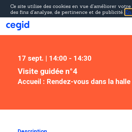
Ce site utilise des cookies en vue d'améliorer votr
des fins d'analyse, de pertinence et de publicité.
En
17 sept.
|
14:00
-
14:30
Visite guidée n°4
Accueil :
Rendez-vous dans la halle 
Description