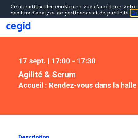
Ce site utilise des cookies en vue d'améliorer votr
des fins d'analyse, de pertinence et de publicité.
En
17 sept.
|
17:00
-
17:30
Agilité & Scrum
Accueil :
Rendez-vous dans la halle
Description