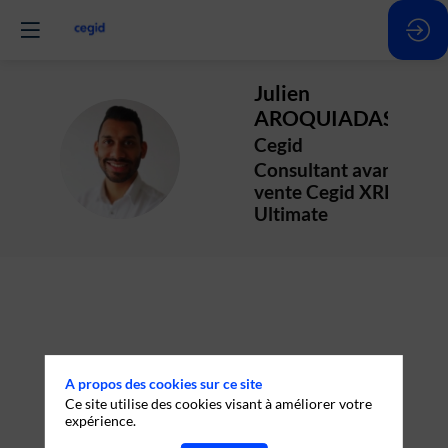
Julien
AROQUIADASSE
Cegid
JA
Consultant avant-
vente Cegid XRP
Ultimate
A propos des cookies sur ce site
Ce site utilise des cookies visant à améliorer votre
expérience.