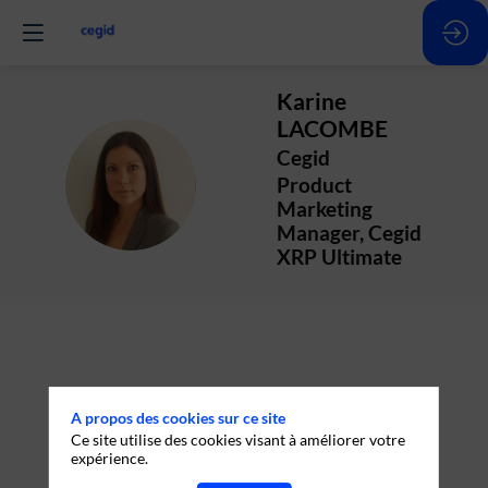
Karine
LACOMBE
Cegid
KL
Product
Marketing
Manager, Cegid
XRP Ultimate
A propos des cookies sur ce site
Ce site utilise des cookies visant à améliorer votre
expérience.