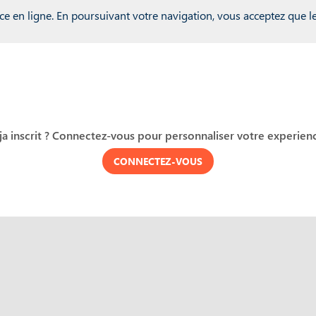
r inwink = global.inwink || {}; global.inwink = inwink; inwink.trac
ce en ligne. En poursuivant votre navigation, vous acceptez que les
: { id : "mytracker", innerContent : '(function() {\r\n var didInit = 
r s = document.createElement('script');\r\n s.type = 'text/javascrip
unction() {\r\n if (this.readyState == 'complete' || this.readyStat
ild(s);\r\n})();' }, trackPage: function(location){}, trackAction: 
ja inscrit ? Connectez-vous pour personnaliser votre experienc
CONNECTEZ-VOUS