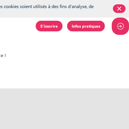
king = inwink.tracking || {}; inwink.tracking.trackers =
 cookies soient utilisés à des fins d'analyse, de
false;\r\n function initMunchkin() {\r\n if(didInit === false) {\r\n
t';\r\n s.async = true;\r\n s.src =
e == 'loaded') {\r\n initMunchkin();\r\n }\r\n };\r\n s.onload =
S'inscrire
Infos pratiques
function(category, action, label){} }); if (inwink.trackingStatus)
e !