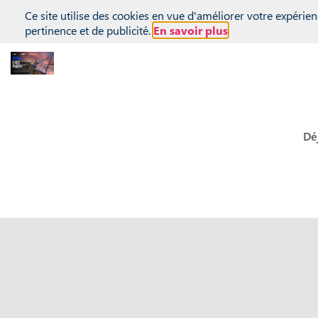
(function(global){ console.info("registering Marketo munchkin"); va
Ce site utilise des cookies en vue d'améliorer votre expérien
inwink.tracking.trackers || []; inwink.tracking.trackers.push({ script
pertinence et de publicité.
En savoir plus
didInit = true;\r\n Munchkin.init('818-MJH-876');\r\n }\r\n }\r\n va
'//munchkin.marketo.net/munchkin.js';\r\n s.onreadystatechange = f
initMunchkin;\r\n document.getElementsByTagName('head')[0].appendCh
inwink.trackingStatus(); })(this);
Dé