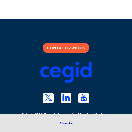
CONTACTEZ-NOUS
© Cegid 2021- Tous droits réservés -
Mentions légales
-
A
propos de Cegid
S'inscrire