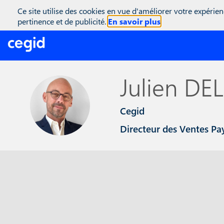
(function(global){ console.info("registering Marketo munchkin"); va
Ce site utilise des cookies en vue d'améliorer votre expérien
inwink.tracking.trackers || []; inwink.tracking.trackers.push({ script
pertinence et de publicité.
En savoir plus
didInit = true;\r\n Munchkin.init('818-MJH-876');\r\n }\r\n }\r\n va
'//munchkin.marketo.net/munchkin.js';\r\n s.onreadystatechange = f
initMunchkin;\r\n document.getElementsByTagName('head')[0].appendCh
inwink.trackingStatus(); })(this);
Julien
DE
JD
Cegid
Directeur des Ventes Pay