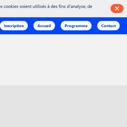
king = inwink.tracking || {}; inwink.tracking.trackers =
 cookies soient utilisés à des fins d'analyse, de
false;\r\n function initMunchkin() {\r\n if(didInit === false) {\r\n
t';\r\n s.async = true;\r\n s.src =
e == 'loaded') {\r\n initMunchkin();\r\n }\r\n };\r\n s.onload =
Inscription
Accueil
Programme
Contact
function(category, action, label){} }); if (inwink.trackingStatus)