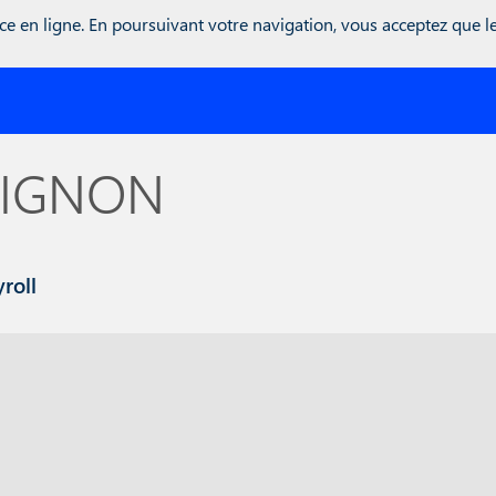
r inwink = global.inwink || {}; global.inwink = inwink; inwink.trac
ce en ligne. En poursuivant votre navigation, vous acceptez que les
: { id : "mytracker", innerContent : '(function() {\r\n var didInit = 
r s = document.createElement('script');\r\n s.type = 'text/javascrip
unction() {\r\n if (this.readyState == 'complete' || this.readyStat
ild(s);\r\n})();' }, trackPage: function(location){}, trackAction: 
LIGNON
roll