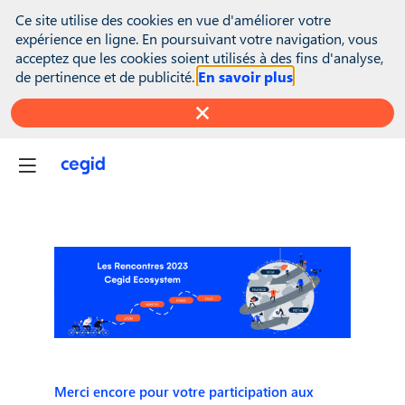
(function(global){ console.info("registering Marketo munchkin");
Ce site utilise des cookies en vue d'améliorer votre
var inwink = global.inwink || {}; global.inwink = inwink;
expérience en ligne. En poursuivant votre navigation, vous
inwink.tracking = inwink.tracking || {}; inwink.tracking.trackers =
acceptez que les cookies soient utilisés à des fins d'analyse,
inwink.tracking.trackers || []; inwink.tracking.trackers.push({
de pertinence et de publicité.
En savoir plus
script: { id : "mytracker", innerContent : '(function() {\r\n var
didInit = false;\r\n function initMunchkin() {\r\n if(didInit ===
false) {\r\n didInit = true;\r\n Munchkin.init('818-MJH-876');\r\n
}\r\n }\r\n var s = document.createElement('script');\r\n s.type =
'text/javascript';\r\n s.async = true;\r\n s.src =
'//munchkin.marketo.net/munchkin.js';\r\n s.onreadystatechange
= function() {\r\n if (this.readyState == 'complete' ||
this.readyState == 'loaded') {\r\n initMunchkin();\r\n }\r\n };\r\n
s.onload = initMunchkin;\r\n
document.getElementsByTagName('head')
[0].appendChild(s);\r\n})();' }, trackPage: function(location){},
trackAction: function(category, action, label){} }); if
(inwink.trackingStatus) inwink.trackingStatus(); })(this);
Merci encore pour votre participation aux