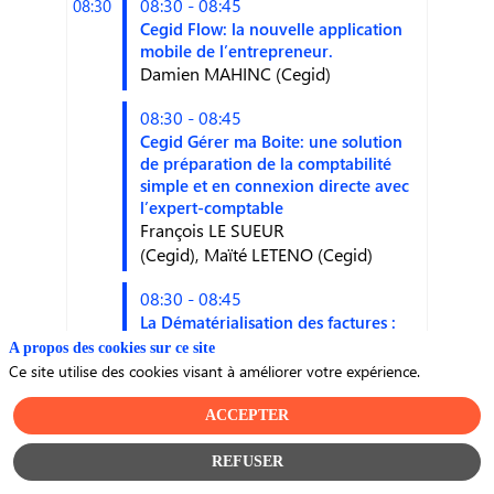
08:30 - 08:45
08:30
Cegid Flow: la nouvelle application
mobile de l’entrepreneur.
Damien
MAHINC
(
Cegid
)
08:30 - 08:45
Cegid Gérer ma Boite: une solution
de préparation de la comptabilité
simple et en connexion directe avec
l’expert-comptable
François
LE SUEUR
(
Cegid
)
Maïté
LETENO
(
Cegid
)
08:30 - 08:45
La Dématérialisation des factures :
une nouvelle expérience d’usage
A propos des cookies sur ce site
pour vos clients
Ce site utilise des cookies visant à améliorer votre expérience.
Maïté
LETENO
(
Cegid
)
François-
Xavier
VAN THUAN
(
Cegid
)
ACCEPTER
08:30 - 08:45
REFUSER
Le Portail Collaboratif et ses