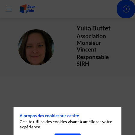
Yulia
Buttet
Association
Monsieur
YB
Vincent
Responsable
SIRH
A propos des cookies sur ce site
Ce site utilise des cookies visant à améliorer votre
expérience.