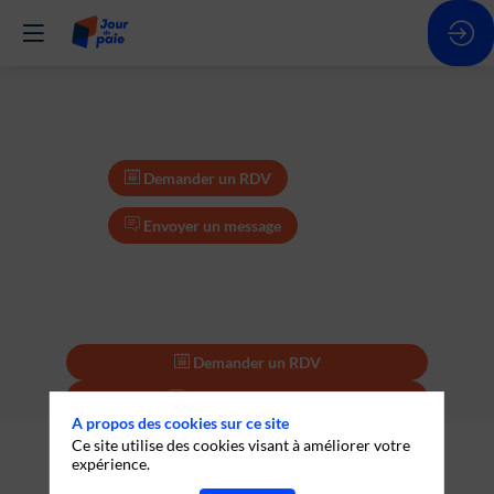
Demander un RDV
Envoyer un message
Demander un RDV
Envoyer un message
A propos des cookies sur ce site
Description
Ce site utilise des cookies visant à améliorer votre
expérience.
Parlons