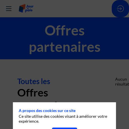
Offres
partenaires
Toutes les
Aucun
résultat
Offres
partenaires
A propos des cookies sur ce site
Ce site utilise des cookies visant à améliorer votre
expérience.