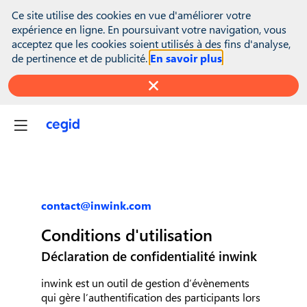
(function(global){ console.info("registering Marketo munchkin");
Ce site utilise des cookies en vue d'améliorer votre
var inwink = global.inwink || {}; global.inwink = inwink;
expérience en ligne. En poursuivant votre navigation, vous
inwink.tracking = inwink.tracking || {}; inwink.tracking.trackers =
acceptez que les cookies soient utilisés à des fins d'analyse,
inwink.tracking.trackers || []; inwink.tracking.trackers.push({
de pertinence et de publicité.
En savoir plus
script: { id : "mytracker", innerContent : '(function() {\r\n var
didInit = false;\r\n function initMunchkin() {\r\n if(didInit ===
false) {\r\n didInit = true;\r\n Munchkin.init('818-MJH-876');\r\n
}\r\n }\r\n var s = document.createElement('script');\r\n s.type =
'text/javascript';\r\n s.async = true;\r\n s.src =
'//munchkin.marketo.net/munchkin.js';\r\n s.onreadystatechange
= function() {\r\n if (this.readyState == 'complete' ||
this.readyState == 'loaded') {\r\n initMunchkin();\r\n }\r\n };\r\n
s.onload = initMunchkin;\r\n
document.getElementsByTagName('head')
contact@inwink.com
[0].appendChild(s);\r\n})();' }, trackPage: function(location){},
trackAction: function(category, action, label){} }); if
Conditions d'utilisation
(inwink.trackingStatus) inwink.trackingStatus(); })(this);
Déclaration de confidentialité inwink
inwink est un outil de gestion d’évènements
qui gère l’authentification des participants lors