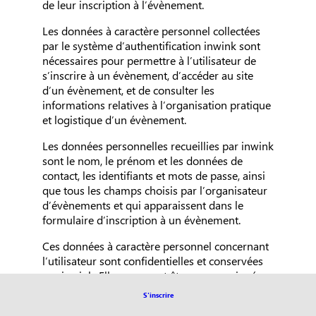
de leur inscription à l’évènement.
Les données à caractère personnel collectées
par le système d’authentification inwink sont
nécessaires pour permettre à l’utilisateur de
s’inscrire à un évènement, d’accéder au site
d’un évènement, et de consulter les
informations relatives à l’organisation pratique
et logistique d’un évènement.
Les données personnelles recueillies par inwink
sont le nom, le prénom et les données de
contact, les identifiants et mots de passe, ainsi
que tous les champs choisis par l’organisateur
d’évènements et qui apparaissent dans le
formulaire d’inscription à un évènement.
Ces données à caractère personnel concernant
l’utilisateur sont confidentielles et conservées
par inwink. Elles pourront être communiquées
à ses partenaires et prestataires exclusivement
S'inscrire
pour la gestion de l’inscription et de la