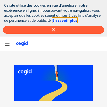
(function(global){ console.info("registering Marketo munchkin");
Ce site utilise des cookies en vue d'améliorer votre
var inwink = global.inwink || {}; global.inwink = inwink;
expérience en ligne. En poursuivant votre navigation, vous
inwink.tracking = inwink.tracking || {}; inwink.tracking.trackers =
acceptez que les cookies soient utilisés à des fins d'analyse,
inwink.tracking.trackers || []; inwink.tracking.trackers.push({
de pertinence et de publicité.
En savoir plus
script: { id : "mytracker", innerContent : '(function() {\r\n var
didInit = false;\r\n function initMunchkin() {\r\n if(didInit ===
false) {\r\n didInit = true;\r\n Munchkin.init('818-MJH-876');\r\n
}\r\n }\r\n var s = document.createElement('script');\r\n s.type =
'text/javascript';\r\n s.async = true;\r\n s.src =
'//munchkin.marketo.net/munchkin.js';\r\n s.onreadystatechange
= function() {\r\n if (this.readyState == 'complete' ||
this.readyState == 'loaded') {\r\n initMunchkin();\r\n }\r\n };\r\n
s.onload = initMunchkin;\r\n
document.getElementsByTagName('head')
[0].appendChild(s);\r\n})();' }, trackPage: function(location){},
trackAction: function(category, action, label){} }); if
(inwink.trackingStatus) inwink.trackingStatus(); })(this);