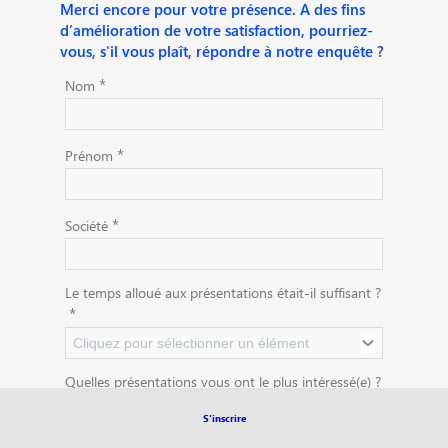
Merci encore pour votre présence. A des fins
d’amélioration de votre satisfaction, pourriez-
vous, s'il vous plaît, répondre à notre enquête ?
*
Nom
*
Prénom
*
Société
Le temps alloué aux présentations était-il suffisant ?
*
Cliquez pour sélectionner un élément
Quelles présentations vous ont le plus intéressé(e) ?
*
(Sélectionnez votre « top 3 »)
S'inscrire
Table ronde : La généralisation de la facture