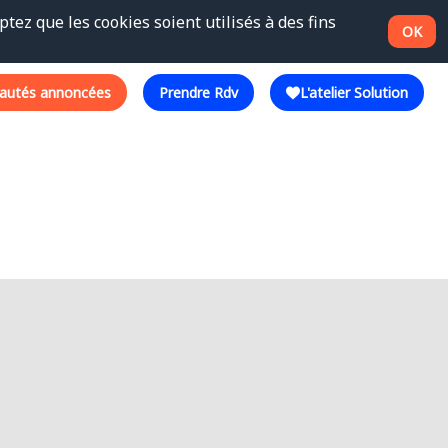
tez que les cookies soient utilisés à des fins
OK
autés annoncées
Prendre Rdv
L'atelier Solution