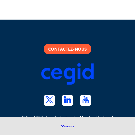
CONTACTEZ-NOUS
© Cegid 2021- Tous droits réservés -
Mentions légales
-
A
propos de Cegid
S'inscrire