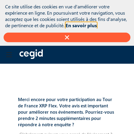
(function(global){ console.info("registering Marketo munchkin");
Ce site utilise des cookies en vue d'améliorer votre
var inwink = global.inwink || {}; global.inwink = inwink;
expérience en ligne. En poursuivant votre navigation, vous
inwink.tracking = inwink.tracking || {}; inwink.tracking.trackers =
acceptez que les cookies soient utilisés à des fins d'analyse,
inwink.tracking.trackers || []; inwink.tracking.trackers.push({
de pertinence et de publicité.
En savoir plus
script: { id : "mytracker", innerContent : '(function() {\r\n var
didInit = false;\r\n function initMunchkin() {\r\n if(didInit ===
false) {\r\n didInit = true;\r\n Munchkin.init('818-MJH-876');\r\n
}\r\n }\r\n var s = document.createElement('script');\r\n s.type =
'text/javascript';\r\n s.async = true;\r\n s.src =
'//munchkin.marketo.net/munchkin.js';\r\n s.onreadystatechange
= function() {\r\n if (this.readyState == 'complete' ||
this.readyState == 'loaded') {\r\n initMunchkin();\r\n }\r\n };\r\n
s.onload = initMunchkin;\r\n
document.getElementsByTagName('head')
[0].appendChild(s);\r\n})();' }, trackPage: function(location){},
trackAction: function(category, action, label){} }); if
Merci encore pour votre participation au Tour
(inwink.trackingStatus) inwink.trackingStatus(); })(this);
de France XRP Flex. Votre avis est important
pour améliorer nos événements. Pourriez-vous
prendre 2 minutes supplémentaires pour
répondre à notre enquête ?