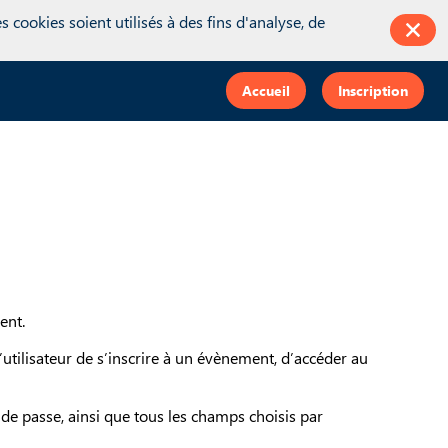
king = inwink.tracking || {}; inwink.tracking.trackers =
 cookies soient utilisés à des fins d'analyse, de
false;\r\n function initMunchkin() {\r\n if(didInit === false) {\r\n
t';\r\n s.async = true;\r\n s.src =
e == 'loaded') {\r\n initMunchkin();\r\n }\r\n };\r\n s.onload =
Accueil
Inscription
function(category, action, label){} }); if (inwink.trackingStatus)
ent.
utilisateur de s’inscrire à un évènement, d’accéder au
 de passe, ainsi que tous les champs choisis par