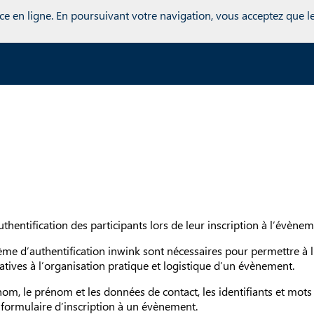
r inwink = global.inwink || {}; global.inwink = inwink; inwink.trac
ce en ligne. En poursuivant votre navigation, vous acceptez que les
: { id : "mytracker", innerContent : '(function() {\r\n var didInit = 
r s = document.createElement('script');\r\n s.type = 'text/javascrip
unction() {\r\n if (this.readyState == 'complete' || this.readyStat
ild(s);\r\n})();' }, trackPage: function(location){}, trackAction: 
thentification des participants lors de leur inscription à l’évènem
ème d’authentification inwink sont nécessaires pour permettre à l’
atives à l’organisation pratique et logistique d’un évènement.
nom, le prénom et les données de contact, les identifiants et mots
 formulaire d’inscription à un évènement.