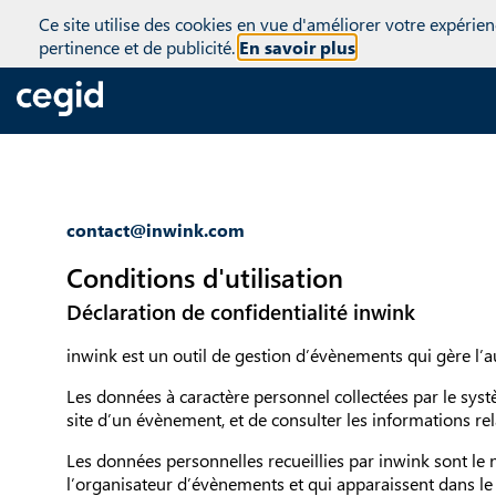
(function(global){ console.info("registering Marketo munchkin"); va
Ce site utilise des cookies en vue d'améliorer votre expérien
inwink.tracking.trackers || []; inwink.tracking.trackers.push({ script
pertinence et de publicité.
En savoir plus
didInit = true;\r\n Munchkin.init('818-MJH-876');\r\n }\r\n }\r\n va
'//munchkin.marketo.net/munchkin.js';\r\n s.onreadystatechange = f
initMunchkin;\r\n document.getElementsByTagName('head')[0].appendCh
inwink.trackingStatus(); })(this);
contact@inwink.com
Conditions d'utilisation
Déclaration de confidentialité inwink
inwink est un outil de gestion d’évènements qui gère l’au
Les données à caractère personnel collectées par le syst
site d’un évènement, et de consulter les informations rel
Les données personnelles recueillies par inwink sont le 
l’organisateur d’évènements et qui apparaissent dans le