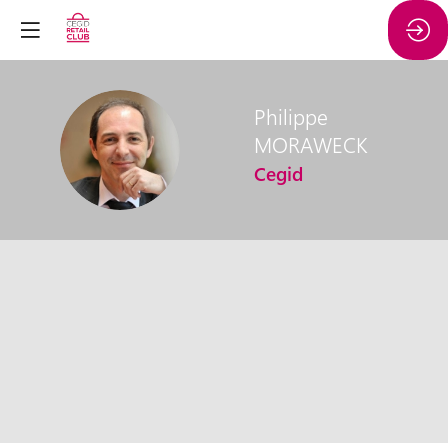
Philippe
PM
MORAWECK
Cegid