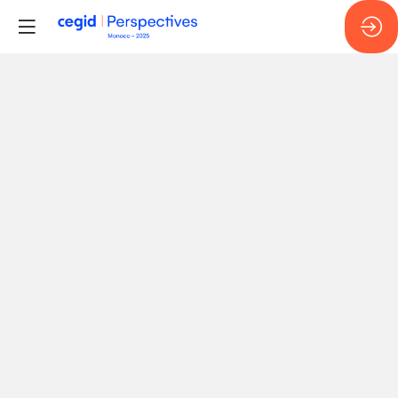
Transformation
des
secteurs
-
mythe
ou