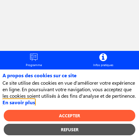
réalité
?
7
nov.
2025
Programme
Infos pratiques
—
A propos des cookies sur ce site
11:00
Ce site utilise des cookies en vue d'améliorer votre expérience
-
en ligne. En poursuivant votre navigation, vous acceptez que
11:20
les cookies soient utilisés à des fins d'analyse et de pertinence.
En savoir plus
Grimaldi
Forum
ACCEPTER
Monaco
REFUSER
Cas miroir