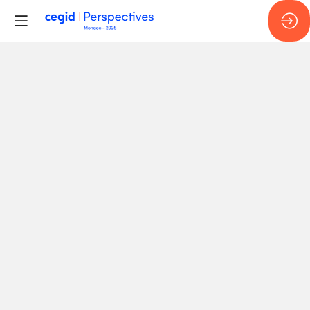
Indépendance
et
valeur
face
aux
nouveaux