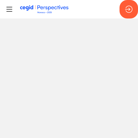
Témoignage
d'un
entrepreneur
:
entre
succès