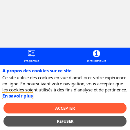
et
difficultés
6
nov.
2025
Programme
Infos pratiques
—
A propos des cookies sur ce site
16:20
Ce site utilise des cookies en vue d'améliorer votre expérience
-
en ligne. En poursuivant votre navigation, vous acceptez que
17:00
les cookies soient utilisés à des fins d'analyse et de pertinence.
En savoir plus
Grimaldi
Forum
ACCEPTER
Monaco
REFUSER
Keynote