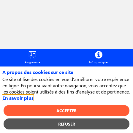
Programme
Infos pratiques
A propos des cookies sur ce site
Ce site utilise des cookies en vue d'améliorer votre expérience
en ligne. En poursuivant votre navigation, vous acceptez que
DEMANDER UN RDV
les cookies soient utilisés à des fins d'analyse et de pertinence.
En savoir plus
ENVOYER UN MESSAGE
ACCEPTER
Description
Créée
REFUSER
début