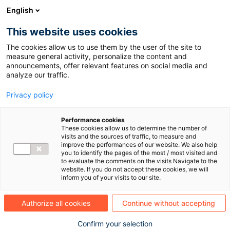
}, }); if (inwink.trackingStatus) inwink.trackingStatus(); })(this);
English
This website uses cookies
Déjà membre ? Connectez-vous via la flèche
The cookies allow us to use them by the user of the site to
orange en haut à droite.
measure general activity, personalize the content and
Pas encore inscrit ?
Inscrivez-vous ici
. 🚀
announcements, offer relevant features on social media and
Pour les nouveaux inscrits uniquement : une fois
analyze our traffic.
votre inscription validée, vous recevrez un e-mail
vous permettant d’accéder à l’ensemble des
Privacy policy
contenus.
Performance cookies
Publié le
3 juin 2026
These cookies allow us to determine the number of
visits and the sources of traffic, to measure and
Cegid Notilus -
improve the performances of our website. We also help
you to identify the pages of the most / most visited and
to evaluate the comments on the visits Navigate to the
Présentation -
website. If you do not accept these cookies, we will
inform you of your visits to our site.
2026
Authorize all cookies
Continue without accepting
Confirm your selection