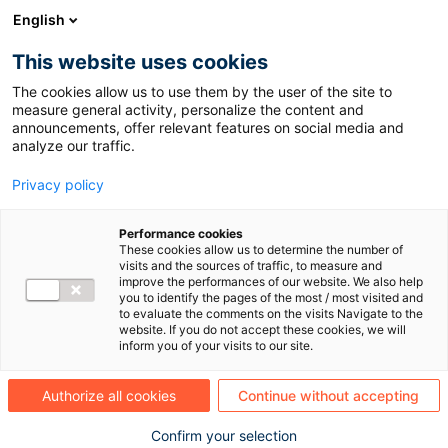
}, }); if (inwink.trackingStatus) inwink.trackingStatus(); })(this);
English
This website uses cookies
Déjà membre ? Connectez-vous via la flèche
The cookies allow us to use them by the user of the site to
orange en haut à droite.
measure general activity, personalize the content and
Pas encore inscrit ?
Inscrivez-vous ici
. 🚀
announcements, offer relevant features on social media and
Pour les nouveaux inscrits uniquement : une fois
analyze our traffic.
votre inscription validée, vous recevrez un e-mail
vous permettant d’accéder à l’ensemble des
Privacy policy
contenus.
Performance cookies
These cookies allow us to determine the number of
visits and the sources of traffic, to measure and
improve the performances of our website. We also help
Aucun
you to identify the pages of the most / most visited and
résultat
to evaluate the comments on the visits Navigate to the
website. If you do not accept these cookies, we will
inform you of your visits to our site.
Authorize all cookies
Continue without accepting
SECTEUR D'ACTIVITÉ
1
Confirm your selection