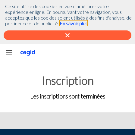
(function(global){ console.info("registering Marketo munchkin"); var
Ce site utilise des cookies en vue d'améliorer votre
inwink = global.inwink || {}; global.inwink = inwink; inwink.tracking =
expérience en ligne. En poursuivant votre navigation, vous
inwink.tracking || {}; inwink.tracking.trackers =
acceptez que les cookies soient utilisés à des fins d'analyse, de
inwink.tracking.trackers || []; inwink.tracking.trackers.push({ script:
pertinence et de publicité.
En savoir plus
{ id : "mytracker", innerContent : '(function() {\r\n var didInit =
false;\r\n function initMunchkin() {\r\n if(didInit === false) {\r\n
didInit = true;\r\n Munchkin.init('818-MJH-876');\r\n }\r\n }\r\n var
s = document.createElement('script');\r\n s.type =
'text/javascript';\r\n s.async = true;\r\n s.src =
'//munchkin.marketo.net/munchkin.js';\r\n s.onreadystatechange =
function() {\r\n if (this.readyState == 'complete' || this.readyState
== 'loaded') {\r\n initMunchkin();\r\n }\r\n };\r\n s.onload =
initMunchkin;\r\n document.getElementsByTagName('head')
Inscription
[0].appendChild(s);\r\n})();' }, trackPage: function(location){},
trackAction: function(category, action, label){} }); if
(inwink.trackingStatus) inwink.trackingStatus(); })(this);
Les inscriptions sont terminées