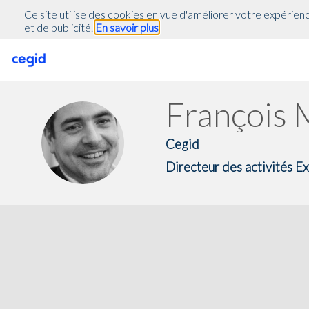
(function(global){ console.info("registering Marketo munchkin"); var in
Ce site utilise des cookies en vue d'améliorer votre expérienc
inwink.tracking.trackers || []; inwink.tracking.trackers.push({ script: {
et de publicité.
En savoir plus
true;\r\n Munchkin.init('818-MJH-876');\r\n }\r\n }\r\n var s = docu
s.onreadystatechange = function() {\r\n if (this.readyState == 'comple
document.getElementsByTagName('head')[0].appendChild(s);\r\n})();' }
inwink.trackingStatus(); })(this);
François
FM
Cegid
Directeur des activités 