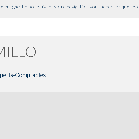
wink = global.inwink || {}; global.inwink = inwink; inwink.tracking = in
e en ligne. En poursuivant votre navigation, vous acceptez que les co
 id : "mytracker", innerContent : '(function() {\r\n var didInit = false;\
ment.createElement('script');\r\n s.type = 'text/javascript';\r\n s.a
te' || this.readyState == 'loaded') {\r\n initMunchkin();\r\n }\r\n };
, trackPage: function(location){}, trackAction: function(category, ac
MILLO
Experts-Comptables