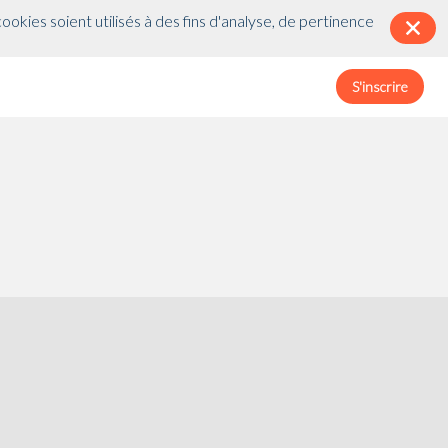
wink.tracking || {}; inwink.tracking.trackers =
okies soient utilisés à des fins d'analyse, de pertinence
r\n function initMunchkin() {\r\n if(didInit === false) {\r\n didInit =
sync = true;\r\n s.src = '//munchkin.marketo.net/munchkin.js';\r\n
\r\n s.onload = initMunchkin;\r\n
tion, label){} }); if (inwink.trackingStatus)
S'inscrire